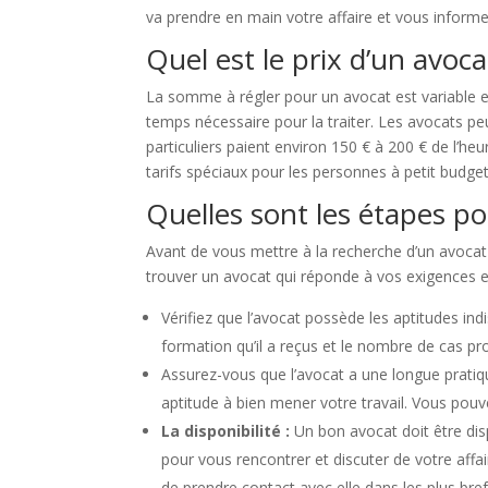
va prendre en main votre affaire et vous infor
Quel est le prix d’un avoca
La somme à régler pour un avocat est variable en f
temps nécessaire pour la traiter. Les avocats pe
particuliers paient environ 150 € à 200 € de l’he
tarifs spéciaux pour les personnes à petit budget
Quelles sont les étapes po
Avant de vous mettre à la recherche d’un avocat à 
trouver un avocat qui réponde à vos exigences et
Vérifiez que l’avocat possède les aptitudes in
formation qu’il a reçus et le nombre de cas pro
Assurez-vous que l’avocat a une longue pratiq
aptitude à bien mener votre travail. Vous pouv
La disponibilité :
Un bon avocat doit être dis
pour vous rencontrer et discuter de votre aff
de prendre contact avec elle dans les plus bref