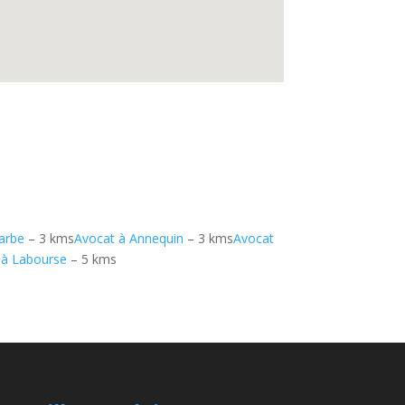
arbe
– 3 kms
Avocat à Annequin
– 3 kms
Avocat
 à Labourse
– 5 kms