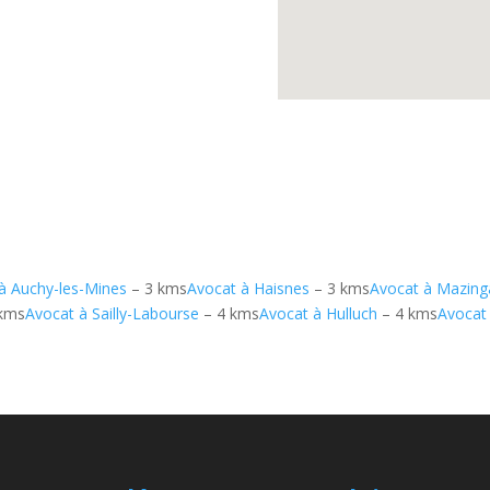
à Auchy-les-Mines
– 3 kms
Avocat à Haisnes
– 3 kms
Avocat à Mazing
kms
Avocat à Sailly-Labourse
– 4 kms
Avocat à Hulluch
– 4 kms
Avocat