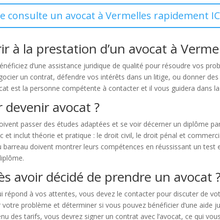
Je consulte un avocat à Vermelles rapidement IC
rir à la prestation d’un avocat à Vermel
énéficiez d’une assistance juridique de qualité pour résoudre vos pr
ocier un contrat, défendre vos intérêts dans un litige, ou donner des in
vocat est la personne compétente à contacter et il vous guidera dans la 
 devenir avocat ?
 doivent passer des études adaptées et se voir décerner un diplôme pa
 inclut théorie et pratique : le droit civil, le droit pénal et commercia
 au barreau doivent montrer leurs compétences en réussissant un test
 diplôme.
ès avoir décidé de prendre un avocat 
 répond à vos attentes, vous devez le contacter pour discuter de votr
 votre problème et déterminer si vous pouvez bénéficier d’une aide ju
enu des tarifs, vous devrez signer un contrat avec l’avocat, ce qui vo