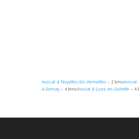
Avocat à Noyelles-lès-Vermelles
– 2 kms
Avocat 
à Grenay
– 4 kms
Avocat à Loos-en-Gohelle
– 4 