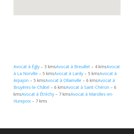
Avocat à Égly
– 3 kms
Avocat à Breuillet
– 4 kms
Avocat
à La Norville
– 5 kms
Avocat à Lardy
– 5 kms
Avocat à
Arpajon
– 5 kms
Avocat à Ollainville
– 6 kms
Avocat à
Bruyères-le-Châtel
– 6 kms
Avocat à Saint-Chéron
– 6
kms
Avocat à Étréchy
– 7 kms
Avocat à Marolles-en-
Hurepoix
– 7 kms