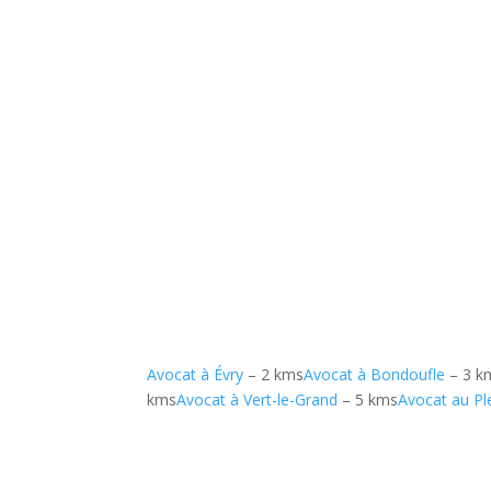
Avocat à Évry
– 2 kms
Avocat à Bondoufle
– 3 k
kms
Avocat à Vert-le-Grand
– 5 kms
Avocat au Pl