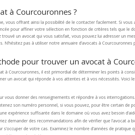
at à Courcouronnes ?
he, vous offrant ainsi la possibilité de le contacter facilement. Si vo
ncée pour affiner votre sélection en fonction de critères tels que le 
z trouvé un avocat qui vous satisfait, vous pouvez lui adresser un m
s. N’hésitez pas à utiliser notre annuaire d’avocats à Courcouronnes p
éthode pour trouver un avocat à Cour
t à Courcouronnes, il est primordial de déterminer les points à consid
onner un avocat qui réponde à vos attentes et à vos nécessités. Voici 
ur vous donner des renseignements et répondre à vos interrogations. 
 Obtenez son numéro personnel, si vous pouvez, pour être certain de p
d’une expérience suffisante dans le domaine où vous avez besoin d’aid
vriez demander des recommandations afin de vérifier que l’avocat a bie
r s’occuper de votre cas. Examinez le nombre d’années de pratique qu’