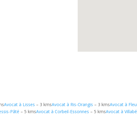
ms
Avocat à Lisses
– 3 kms
Avocat à Ris-Orangis
– 3 kms
Avocat à Fle
essis-Pâté
– 5 kms
Avocat à Corbeil-Essonnes
– 5 kms
Avocat à Villab