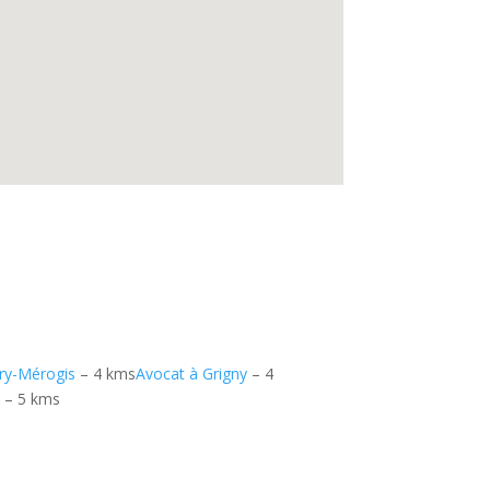
ury-Mérogis
– 4 kms
Avocat à Grigny
– 4
é
– 5 kms