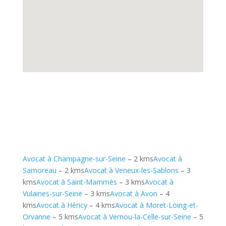
Avocat à Champagne-sur-Seine
– 2 kms
Avocat à
Samoreau
– 2 kms
Avocat à Veneux-les-Sablons
– 3
kms
Avocat à Saint-Mammès
– 3 kms
Avocat à
Vulaines-sur-Seine
– 3 kms
Avocat à Avon
– 4
kms
Avocat à Héricy
– 4 kms
Avocat à Moret-Loing-et-
Orvanne
– 5 kms
Avocat à Vernou-la-Celle-sur-Seine
– 5