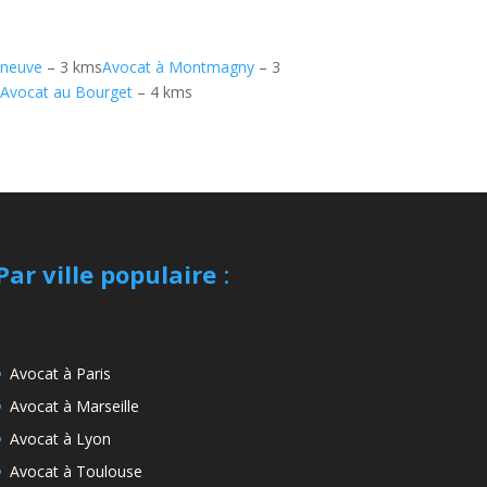
rneuve
– 3 kms
Avocat à Montmagny
– 3
s
Avocat au Bourget
– 4 kms
Par ville populaire
:
Avocat à Paris
Avocat à Marseille
Avocat à Lyon
Avocat à Toulouse