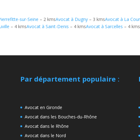
ierrefitte-sur-Seine
– 2 kms
Avocat à Dugny
– 3 kms
Avocat à La Cou
ville
– 4 kms
Avocat à Saint-Denis
– 4 kms
Avocat à Sarcelles
– 4 km
Par département populaire
:
Avocat en Gironde
Avocat dans les Bouches-du-Rhône
Avocat dans le Rhône
Avocat dans le Nord