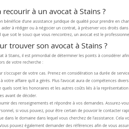
 recourir à un avocat à Stains ?
on bénéficie d’une assistance juridique de qualité pour prendre en ch
 aider à rédiger ou à négocier un contrat, à préserver vos droits dans l
Quel que soit le souci que vous rencontrez, un avocat est le professionne
ur trouver son avocat à Stains ?
 à Stains, il est primordial de déterminer les points à considérer afi
lors de votre recherche :
r s’occuper de votre cas. Prenez en considération sa durée de service
 votre affaire qu’il a gérés. Plus l’avocat aura de compétences divers
ce quels sont les honoraires et les autres coûts liés à la représentati
res avant de décider.
ournir des renseignements et répondre à vos demandes. Assurez-vous q
sonnel, si vous pouvez, pour être certain de pouvoir le contacter ra
que dans le domaine dans lequel vous cherchez de l’assistance. Cela 
 Vous pouvez également demander des références afin de vous assurer