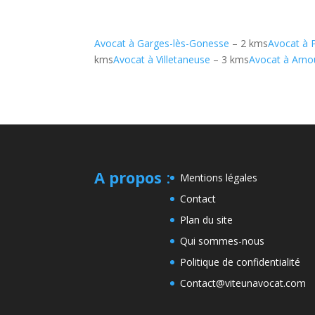
Avocat à Garges-lès-Gonesse
– 2 kms
Avocat à P
kms
Avocat à Villetaneuse
– 3 kms
Avocat à Arnou
A propos
:
Mentions légales
Contact
Plan du site
Qui sommes-nous
Politique de confidentialité
Contact@viteunavocat.com