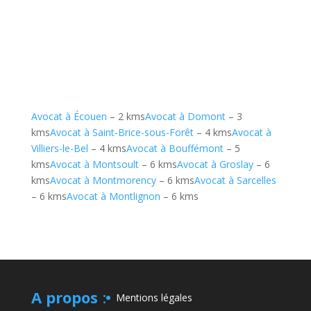
Avocat à Écouen
– 2 kms
Avocat à Domont
– 3
kms
Avocat à Saint-Brice-sous-Forêt
– 4 kms
Avocat à
Villiers-le-Bel
– 4 kms
Avocat à Bouffémont
– 5
kms
Avocat à Montsoult
– 6 kms
Avocat à Groslay
– 6
kms
Avocat à Montmorency
– 6 kms
Avocat à Sarcelles
– 6 kms
Avocat à Montlignon
– 6 kms
A propos
:
Mentions légales