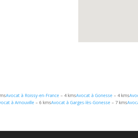
kms
Avocat à Roissy-en-France
– 4 kms
Avocat à Gonesse
– 4 kms
Avo
vocat à Arnouville
– 6 kms
Avocat à Garges-lès-Gonesse
– 7 kms
Avoca