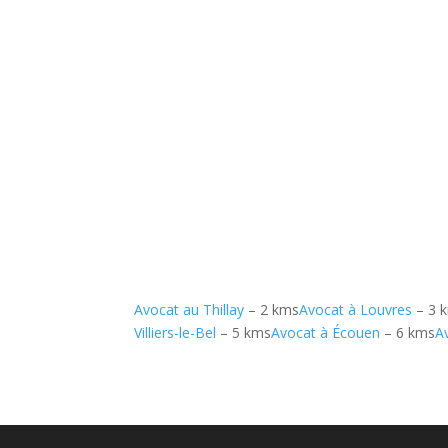
Avocat au Thillay
– 2 kms
Avocat à Louvres
– 3 
Villiers-le-Bel
– 5 kms
Avocat à Écouen
– 6 kms
A