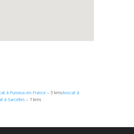
cat à Puiseux-en-France
– 5 kms
Avocat à
t à Sarcelles
– 7 kms