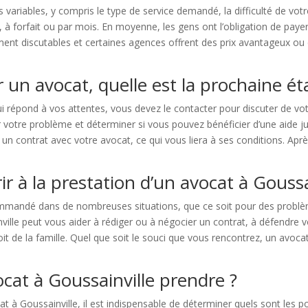
 variables, y compris le type de service demandé, la difficulté de vot
e, à forfait ou par mois. En moyenne, les gens ont l’obligation de pay
ment discutables et certaines agences offrent des prix avantageux ou
 un avocat, quelle est la prochaine ét
 répond à vos attentes, vous devez le contacter pour discuter de votr
otre problème et déterminer si vous pouvez bénéficier d’une aide jurid
 un contrat avec votre avocat, ce qui vous liera à ses conditions. Aprè
rir à la prestation d’un avocat à Goussa
ommandé dans de nombreuses situations, que ce soit pour des problème
lle peut vous aider à rédiger ou à négocier un contrat, à défendre vos
roit de la famille. Quel que soit le souci que vous rencontrez, un avoca
at à Goussainville prendre ?
 à Goussainville, il est indispensable de déterminer quels sont les poi