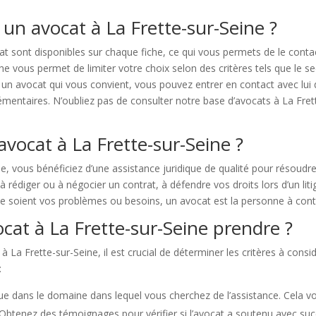
un avocat à La Frette-sur-Seine ?
at sont disponibles sur chaque fiche, ce qui vous permets de le cont
vous permet de limiter votre choix selon des critères tels que le secte
 un avocat qui vous convient, vous pouvez entrer en contact avec lui 
ntaires. N’oubliez pas de consulter notre base d’avocats à La Frette
avocat à La Frette-sur-Seine ?
ne, vous bénéficiez d’une assistance juridique de qualité pour résoud
 rédiger ou à négocier un contrat, à défendre vos droits lors d’un lit
 que soient vos problèmes ou besoins, un avocat est la personne à cont
at à La Frette-sur-Seine prendre ?
 La Frette-sur-Seine, il est crucial de déterminer les critères à consi
:
que dans le domaine dans lequel vous cherchez de l’assistance. Cela 
 Obtenez des témoignages pour vérifier si l’avocat a soutenu avec suc