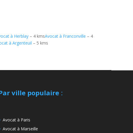
vocat à Herblay
– 4 kms
Avocat à Franconville
– 4
ocat à Argenteuil
– 5 kms
Par ville populaire
:
Avocat à Paris
Avocat à Marseille