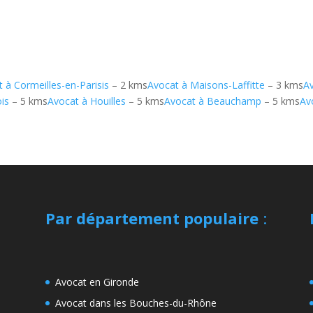
 à Cormeilles-en-Parisis
– 2 kms
Avocat à Maisons-Laffitte
– 3 kms
A
is
– 5 kms
Avocat à Houilles
– 5 kms
Avocat à Beauchamp
– 5 kms
Av
Par département populaire
:
Avocat en Gironde
Avocat dans les Bouches-du-Rhône