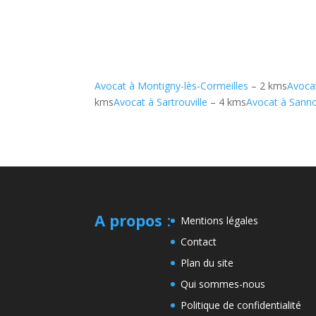
Avocat à Montigny-lès-Cormeilles
– 2 kms
Avocat
kms
Avocat à Sartrouville
– 4 kms
Avocat à Sanno
A propos
:
Mentions légales
Contact
Plan du site
Qui sommes-nous
Politique de confidentialité