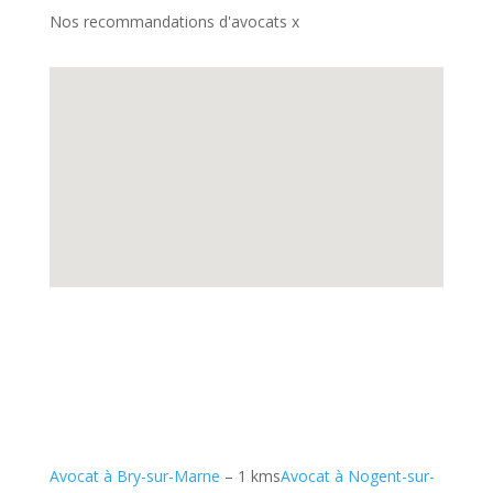
Nos recommandations d'avocats x
Avocat à Bry-sur-Marne
– 1 kms
Avocat à Nogent-sur-