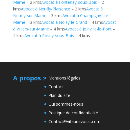
Marne
– 2 kms
Avocat à Fontenay-sous-Bois
– 2
kms
Avocat à Neuilly-Plaisance
– 2 kms
Avocat à
Neuilly-sur-Marne
– 3 kms
Avocat à Champigny-sur-
Marne
– 3 kms
Avocat à Noisy-le-Grand
– 4 kms
Avocat
à Villiers-sur-Marne
– 4 kms
Avocat à Joinville-le-Pont
–
4 kms
Avocat à Rosny-sous-Bois
– 4 kms
A propos
:
Mentions légales
Contact
Plan du site
Qui sommes-nous
Politique de confidentialité
Contact@viteunavocat.com