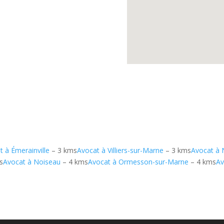
t à Émerainville
– 3 kms
Avocat à Villiers-sur-Marne
– 3 kms
Avocat à 
s
Avocat à Noiseau
– 4 kms
Avocat à Ormesson-sur-Marne
– 4 kms
Av