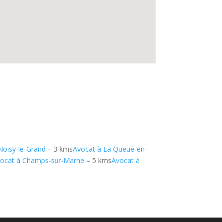
Noisy-le-Grand
– 3 kms
Avocat à La Queue-en-
ocat à Champs-sur-Marne
– 5 kms
Avocat à