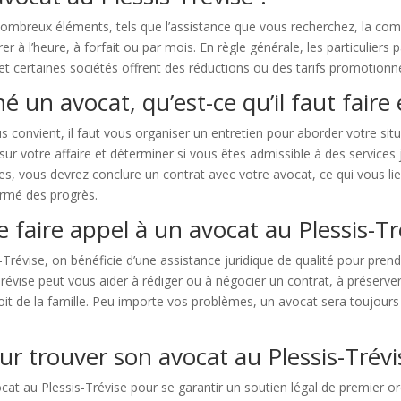
breux éléments, tels que l’assistance que vous recherchez, la comple
r à l’heure, à forfait ou par mois. En règle générale, les particuliers 
 et certaines sociétés offrent des réductions ou des tarifs promotionne
é un avocat, qu’est-ce qu’il faut faire 
 convient, il faut vous organiser un entretien pour aborder votre sit
r votre affaire et déterminer si vous êtes admissible à des services j
res, vous devrez conclure un contrat avec votre avocat, ce qui vous lie
ormé des progrès.
 faire appel à un avocat au Plessis-Tr
-Trévise, on bénéficie d’une assistance juridique de qualité pour pre
révise peut vous aider à rédiger ou à négocier un contrat, à préserver 
 droit de la famille. Peu importe vos problèmes, un avocat sera toujours 
ur trouver son avocat au Plessis-Trévi
ocat au Plessis-Trévise pour se garantir un soutien légal de premier o