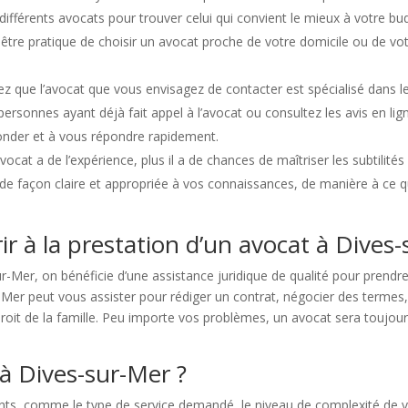
s différents avocats pour trouver celui qui convient le mieux à votre bu
être pratique de choisir un avocat proche de votre domicile ou de votre l
ez que l’avocat que vous envisagez de contacter est spécialisé dans l
personnes ayant déjà fait appel à l’avocat ou consultez les avis en lig
econder et à vous répondre rapidement.
ocat a de l’expérience, plus il a de chances de maîtriser les subtilités
me de façon claire et appropriée à vos connaissances, de manière à c
rir à la prestation d’un avocat à Dives
r-Mer, on bénéficie d’une assistance juridique de qualité pour prend
-Mer peut vous assister pour rédiger un contrat, négocier des termes, 
droit de la famille. Peu importe vos problèmes, un avocat sera toujours
à Dives-sur-Mer ?
ts, comme le type de service demandé, le niveau de complexité de v