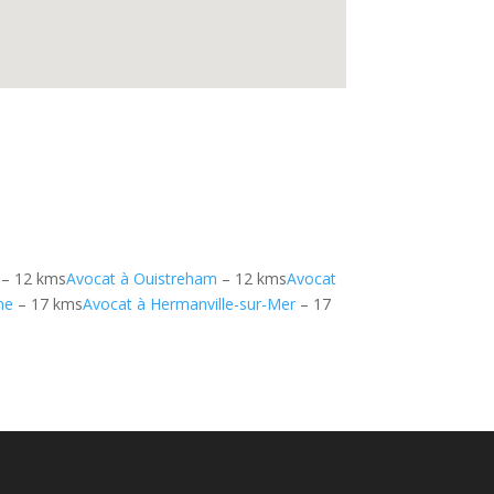
– 12 kms
Avocat à Ouistreham
– 12 kms
Avocat
ne
– 17 kms
Avocat à Hermanville-sur-Mer
– 17