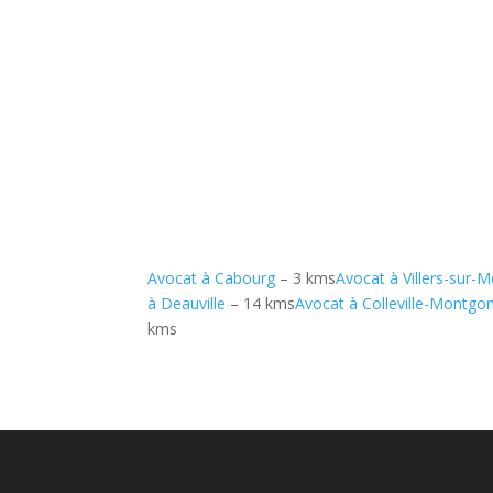
Avocat à Cabourg
– 3 kms
Avocat à Villers-sur-M
à Deauville
– 14 kms
Avocat à Colleville-Montgo
kms