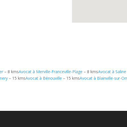
er
– 8 kms
Avocat à Merville-Franceville-Plage
– 8 kms
Avocat à Saline
mery
– 15 kms
Avocat à Bénouville
– 15 kms
Avocat à Blainville-sur-Or