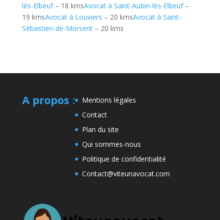
lès-Elbeuf
– 18 kms
Avocat à Saint-Aubin-lès-Elbeuf
–
19 kms
Avocat à Louviers
– 20 kms
Avocat à Saint-
Sébastien-de-Morsent
– 20 kms
A propos
:
Mentions légales
Contact
Plan du site
Qui sommes-nous
Politique de confidentialité
Contact@viteunavocat.com