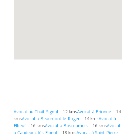
Avocat au Thuit-Signol
– 12 kms
Avocat à Brionne
– 14
kms
Avocat à Beaumont-le-Roger
– 14 kms
Avocat à
Elbeuf
– 16 kms
Avocat à Bosroumois
– 16 kms
Avocat
à Caudebec-lès-Elbeuf
– 18 kms
Avocat à Saint-Pierre-