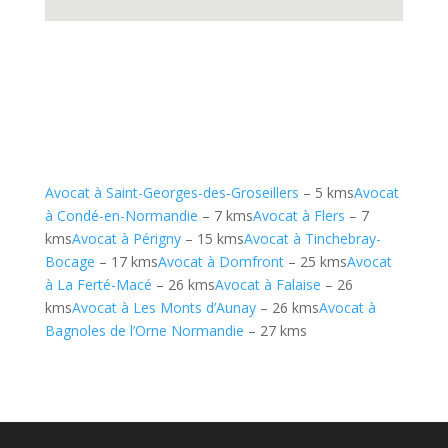
Avocat à Saint-Georges-des-Groseillers
– 5 kms
Avocat
à Condé-en-Normandie
– 7 kms
Avocat à Flers
– 7
kms
Avocat à Périgny
– 15 kms
Avocat à Tinchebray-
Bocage
– 17 kms
Avocat à Domfront
– 25 kms
Avocat
à La Ferté-Macé
– 26 kms
Avocat à Falaise
– 26
kms
Avocat à Les Monts d’Aunay
– 26 kms
Avocat à
Bagnoles de l’Orne Normandie
– 27 kms