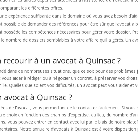
comparant les différentes offres.
d’une expérience suffisante dans le domaine où vous avez besoin d’aid
est possible de demander des références pour être sûr que l’avocat a 
t possède les compétences nécessaires pour gérer votre dossier. Pre
 le nombre de dossiers semblables à votre affaire qu’il a gérés. Un av
 recourir à un avocat à Quinsac ?
é dans de nombreuses situations, que ce soit pour des problèmes jur
ous aider à rédiger ou à négocier un contrat, à préserver vos droits d
amille. Quelles que soient vos difficultés, un avocat peut vous aider et v
n avocat à Quinsac ?
 de l’avocat, vous permettant de le contacter facilement. Si vous s
tre choix en fonction des champs d’expertise, du lieu, du nombre d’a
s, vous pouvez entrer en contact avec lui par le biais de notre plat
taires. Notre annuaire d’avocats à Quinsac est à votre disposition po