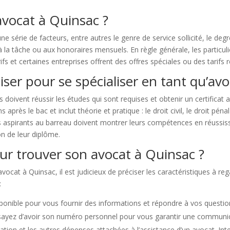
avocat à Quinsac ?
e série de facteurs, entre autres le genre de service sollicité, le degré 
à la tâche ou aux honoraires mensuels. En règle générale, les particul
ifs et certaines entreprises offrent des offres spéciales ou des tarifs
liser pour se spécialiser en tant qu’avo
s doivent réussir les études qui sont requises et obtenir un certifica
rès le bac et inclut théorie et pratique : le droit civil, le droit péna
Les aspirants au barreau doivent montrer leurs compétences en réussis
on de leur diplôme.
our trouver son avocat à Quinsac ?
ocat à Quinsac, il est judicieux de préciser les caractéristiques à re
:
ponible pour vous fournir des informations et répondre à vos questions.
ssayez d’avoir son numéro personnel pour vous garantir une communic
fication et les autres dépenses attachées à l’assistance d’un avocat. I