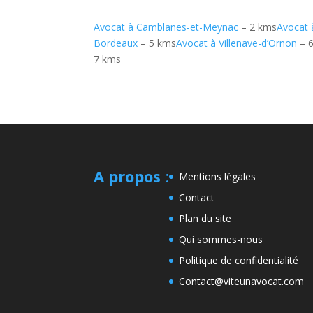
Avocat à Camblanes-et-Meynac
– 2 kms
Avocat 
Bordeaux
– 5 kms
Avocat à Villenave-d’Ornon
– 
7 kms
A propos
:
Mentions légales
Contact
Plan du site
Qui sommes-nous
Politique de confidentialité
Contact@viteunavocat.com