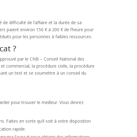
de difficulté de l’affaire et la durée de sa
iers paient environ 150 € à 200 € de l’heure pour
 réduits pour les personnes à faibles ressources.
cat ?
t approuvé par le CNB – Conseil National des
l et commercial, la procédure civile, la procédure
sant un test et se soumettre à un conseil du
garder pour trouver le meilleur. Vous devrez
 Faites en sorte qu’il soit à votre disposition
ation rapide.
nterrogez l’avocat pour obtenir des informations