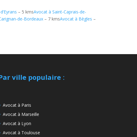
-d’Eyrans
– 5 kms
Avocat à Saint-Caprais-de-
Carignan-de-Bordeaux
– 7 kms
Avocat à Bègles
–
Par ville populaire
:
Avocat à Paris
Avocat à Marseille
Avocat à Lyon
Avocat à Toulouse