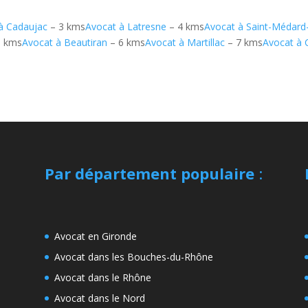
à Cadaujac
– 3 kms
Avocat à Latresne
– 4 kms
Avocat à Saint-Médard
6 kms
Avocat à Beautiran
– 6 kms
Avocat à Martillac
– 7 kms
Avocat à 
Par département populaire
:
Avocat en Gironde
Avocat dans les Bouches-du-Rhône
Avocat dans le Rhône
Avocat dans le Nord