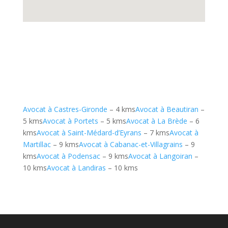
Avocat à Castres-Gironde
– 4 kms
Avocat à Beautiran
–
5 kms
Avocat à Portets
– 5 kms
Avocat à La Brède
– 6
kms
Avocat à Saint-Médard-d’Eyrans
– 7 kms
Avocat à
Martillac
– 9 kms
Avocat à Cabanac-et-Villagrains
– 9
kms
Avocat à Podensac
– 9 kms
Avocat à Langoiran
–
10 kms
Avocat à Landiras
– 10 kms