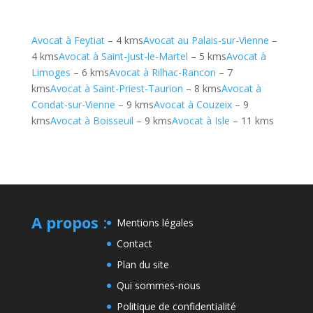
Avocat à Feytiat
– 4 kms
Avocat au Palais-sur-Vienne
–
4 kms
Avocat à Saint-Just-le-Martel
– 5 kms
Avocat à
Limoges
– 6 kms
Avocat à Rilhac-Rancon
– 7
kms
Avocat à Saint-Priest-Taurion
– 8 kms
Avocat à
Condat-sur-Vienne
– 9 kms
Avocat à Couzeix
– 9
kms
Avocat à Boisseuil
– 9 kms
Avocat à Isle
– 11 kms
A propos
:
Mentions légales
Contact
Plan du site
Qui sommes-nous
Politique de confidentialité