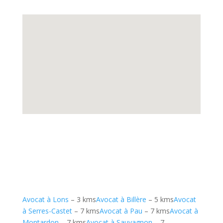
Avocat à Lons
– 3 kms
Avocat à Billère
– 5 kms
Avocat
à Serres-Castet
– 7 kms
Avocat à Pau
– 7 kms
Avocat à
Montardon
– 7 kms
Avocat à Sauvagnon
– 7