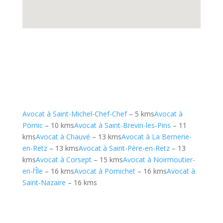
Avocat à Saint-Michel-Chef-Chef
– 5 kms
Avocat à
Pornic
– 10 kms
Avocat à Saint-Brevin-les-Pins
– 11
kms
Avocat à Chauvé
– 13 kms
Avocat à La Bernerie-
en-Retz
– 13 kms
Avocat à Saint-Père-en-Retz
– 13
kms
Avocat à Corsept
– 15 kms
Avocat à Noirmoutier-
en-l’Île
– 16 kms
Avocat à Pornichet
– 16 kms
Avocat à
Saint-Nazaire
– 16 kms