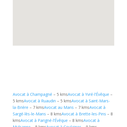
Avocat à Champagné
– 5 kms
Avocat à Yvré-l’Évêque
–
5 kms
Avocat à Ruaudin
– 5 kms
Avocat à Saint-Mars-
la-Brière
– 7 kms
Avocat au Mans
– 7 kms
Avocat à
Sargé-lès-le-Mans
– 8 kms
Avocat à Brette-les-Pins
– 8
kms
Avocat à Parigné-l’Évêque
– 8 kms
Avocat à
Mulsanne
– 8 kms
Avocat à Coulaines
– 9 kms