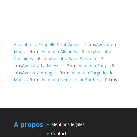
Avocat à La Chapelle-Saint-Aubin
– 4 kms
Avocat au
Mans
– 4 kms
Avocat à Allonnes
– 5 kms
Avocat à
Coulaines
– 6 kms
Avocat à Saint-Saturnin
– 7
kms
Avocat à La Milesse
– 7 kms
Avocat à Spay
– 8
kms
Avocat à Arnage
– 9 kms
Avocat à Sargé-lès-le-
Mans
– 9 kms
Avocat à Neuville-sur-Sarthe
– 10 kms
A propos
:
Mentions légales
Contact