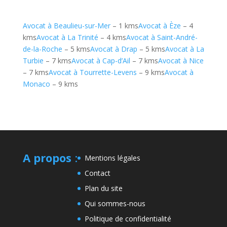
Avocat à Beaulieu-sur-Mer
– 1 kms
Avocat à Èze
– 4
kms
Avocat à La Trinité
– 4 kms
Avocat à Saint-André-
de-la-Roche
– 5 kms
Avocat à Drap
– 5 kms
Avocat à La
Turbie
– 7 kms
Avocat à Cap-d’Ail
– 7 kms
Avocat à Nice
– 7 kms
Avocat à Tourrette-Levens
– 9 kms
Avocat à
Monaco
– 9 kms
A propos
:
Mentions légales
Contact
Plan du site
Qui sommes-nous
Politique de confidentialité