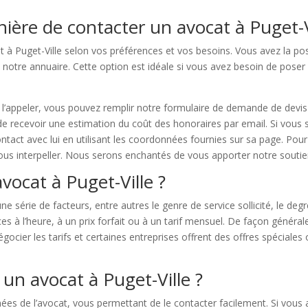
nière de contacter un avocat à Puget-V
 à Puget-Ville selon vos préférences et vos besoins. Vous avez la possi
 notre annuaire. Cette option est idéale si vous avez besoin de pos
de l’appeler, vous pouvez remplir notre formulaire de demande de devis
 de recevoir une estimation du coût des honoraires par email. Si vous s
tact avec lui en utilisant les coordonnées fournies sur sa page. Pou
nous interpeller. Nous serons enchantés de vous apporter notre soutie
vocat à Puget-Ville ?
e série de facteurs, entre autres le genre de service sollicité, le degré 
es à l’heure, à un prix forfait ou à un tarif mensuel. De façon général
gocier les tarifs et certaines entreprises offrent des offres spéciales 
un avocat à Puget-Ville ?
s de l’avocat, vous permettant de le contacter facilement. Si vous