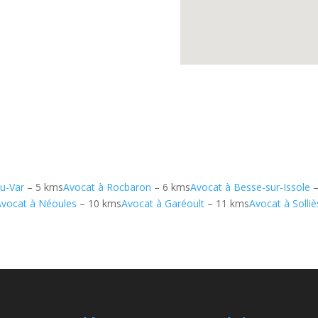
du-Var
– 5 kms
Avocat à Rocbaron
– 6 kms
Avocat à Besse-sur-Issole
–
Avocat à Néoules
– 10 kms
Avocat à Garéoult
– 11 kms
Avocat à Solli