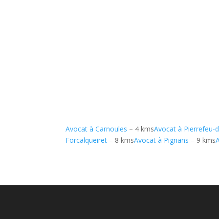
Avocat à Carnoules
– 4 kms
Avocat à Pierrefeu-
Forcalqueiret
– 8 kms
Avocat à Pignans
– 9 kms