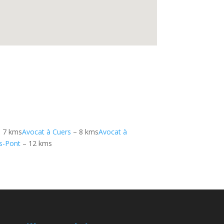
 7 kms
Avocat à Cuers
– 8 kms
Avocat à
ès-Pont
– 12 kms