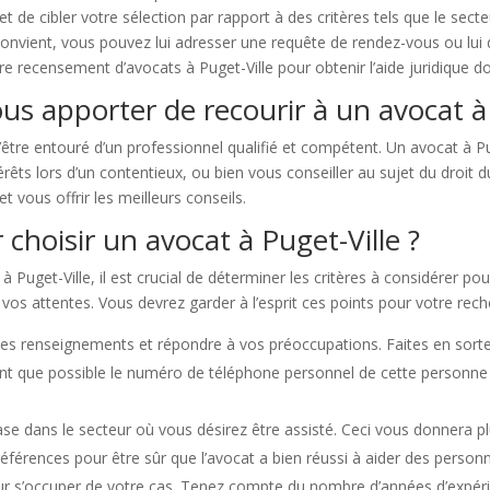
 cibler votre sélection par rapport à des critères tels que le secteur d
onvient, vous pouvez lui adresser une requête de rendez-vous ou lui 
otre recensement d’avocats à Puget-Ville pour obtenir l’aide juridique 
us apporter de recourir à un avocat à 
’être entouré d’un professionnel qualifié et compétent. Un avocat à Pu
êts lors d’un contentieux, ou bien vous conseiller au sujet du droit du
t vous offrir les meilleurs conseils.
 choisir un avocat à Puget-Ville ?
Puget-Ville, il est crucial de déterminer les critères à considérer pour
vos attentes. Vous devrez garder à l’esprit ces points pour votre rech
es renseignements et répondre à vos préoccupations. Faites en sorte q
nt que possible le numéro de téléphone personnel de cette personne a
e dans le secteur où vous désirez être assisté. Ceci vous donnera plu
 références pour être sûr que l’avocat a bien réussi à aider des person
ur s’occuper de votre cas. Tenez compte du nombre d’années d’expéri