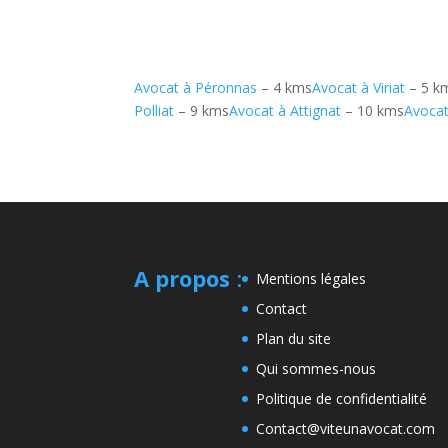
Avocat à Péronnas
– 4 kms
Avocat à Viriat
– 5 k
Polliat
– 9 kms
Avocat à Attignat
– 10 kms
Avoca
A propos
:
Mentions légales
Contact
Plan du site
Qui sommes-nous
Politique de confidentialité
Contact@viteunavocat.com