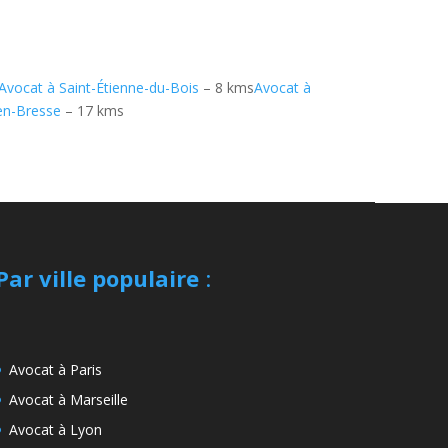
Avocat à Saint-Étienne-du-Bois
– 8 kms
Avocat à
en-Bresse
– 17 kms
Par ville populaire
:
Avocat à Paris
Avocat à Marseille
Avocat à Lyon