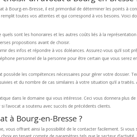
t à Bourg-en-Bresse, il est primordial de déterminer les points à cons
i remplit toutes vos attentes et qui correspond à vos besoins. Voici d
ce quels sont les honoraires et les autres coûts liés à la représentati
verses propositions avant de choisir.
nir des infos et répondre à vos doléances. Assurez-vous qu’il soit prê
léphone personnel de la personne pour être certain que vous serez e
at possède les compétences nécessaires pour gérer votre dossier. 
suivies et du nombre de cas similaires à votre situation qu’il a traités
atique dans le domaine qui vous intéresse. Ceci vous donnera plus de c
 si l’avocat a soutenu avec succès de précédents clients.
t à Bourg-en-Bresse ?
che, vous offrant ainsi la possibilité de le contacter facilement. Si v
 choix en tenant compte de paramètres tels que le secteur d’activité, 