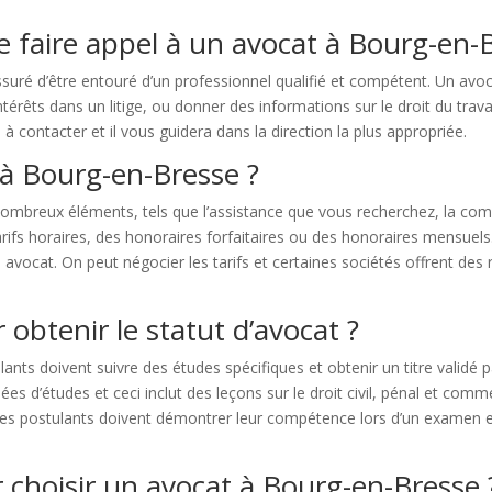
e faire appel à un avocat à Bourg-en-
uré d’être entouré d’un professionnel qualifié et compétent. Un avo
érêts dans un litige, ou donner des informations sur le droit du travail
 contacter et il vous guidera dans la direction la plus appropriée.
à Bourg-en-Bresse ?
breux éléments, tels que l’assistance que vous recherchez, la comple
rifs horaires, des honoraires forfaitaires ou des honoraires mensuels
 avocat. On peut négocier les tarifs et certaines sociétés offrent des
 obtenir le statut d’avocat ?
ulants doivent suivre des études spécifiques et obtenir un titre validé 
s d’études et ceci inclut des leçons sur le droit civil, pénal et commer
he, les postulants doivent démontrer leur compétence lors d’un exame
 choisir un avocat à Bourg-en-Bresse 