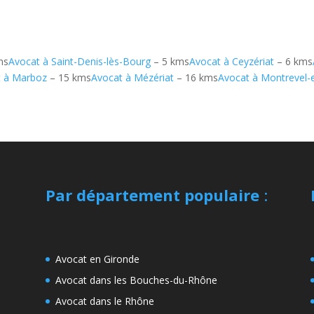
ms
Avocat à Saint-Denis-lès-Bourg
– 5 kms
Avocat à Ceyzériat
– 6 kms
t à Marboz
– 15 kms
Avocat à Mézériat
– 16 kms
Avocat à Montrevel-
Par département populaire
:
Avocat en Gironde
Avocat dans les Bouches-du-Rhône
Avocat dans le Rhône