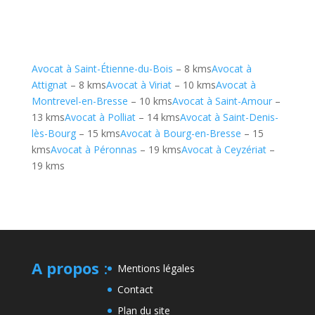
Avocat à Saint-Étienne-du-Bois
– 8 kms
Avocat à
Attignat
– 8 kms
Avocat à Viriat
– 10 kms
Avocat à
Montrevel-en-Bresse
– 10 kms
Avocat à Saint-Amour
–
13 kms
Avocat à Polliat
– 14 kms
Avocat à Saint-Denis-
lès-Bourg
– 15 kms
Avocat à Bourg-en-Bresse
– 15
kms
Avocat à Péronnas
– 19 kms
Avocat à Ceyzériat
–
19 kms
A propos
:
Mentions légales
Contact
Plan du site