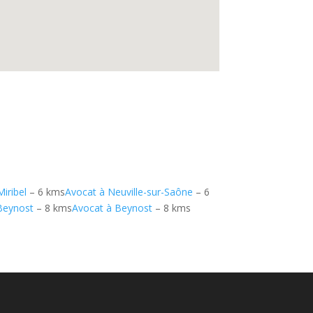
iribel
– 6 kms
Avocat à Neuville-sur-Saône
– 6
Beynost
– 8 kms
Avocat à Beynost
– 8 kms