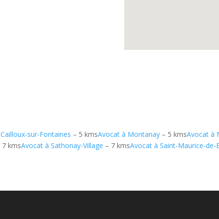
Cailloux-sur-Fontaines
– 5 kms
Avocat à Montanay
– 5 kms
Avocat à M
 7 kms
Avocat à Sathonay-Village
– 7 kms
Avocat à Saint-Maurice-de-