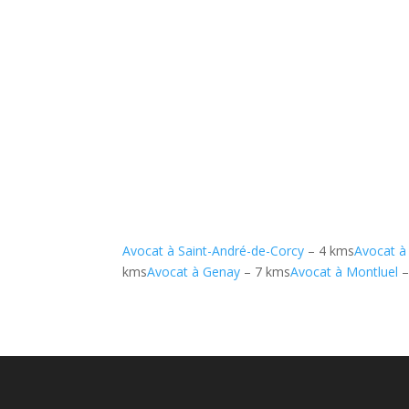
Avocat à Saint-André-de-Corcy
– 4 kms
Avocat à 
kms
Avocat à Genay
– 7 kms
Avocat à Montluel
–