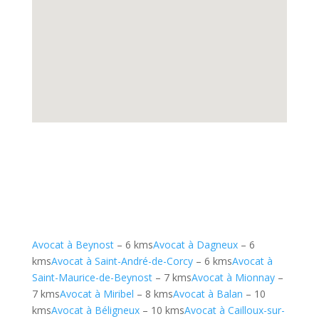
Avocat à Beynost
– 6 kms
Avocat à Dagneux
– 6
kms
Avocat à Saint-André-de-Corcy
– 6 kms
Avocat à
Saint-Maurice-de-Beynost
– 7 kms
Avocat à Mionnay
–
7 kms
Avocat à Miribel
– 8 kms
Avocat à Balan
– 10
kms
Avocat à Béligneux
– 10 kms
Avocat à Cailloux-sur-