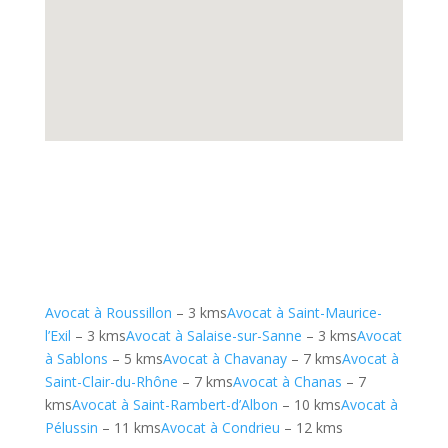
Avocat à Roussillon
– 3 kms
Avocat à Saint-Maurice-
l’Exil
– 3 kms
Avocat à Salaise-sur-Sanne
– 3 kms
Avocat
à Sablons
– 5 kms
Avocat à Chavanay
– 7 kms
Avocat à
Saint-Clair-du-Rhône
– 7 kms
Avocat à Chanas
– 7
kms
Avocat à Saint-Rambert-d’Albon
– 10 kms
Avocat à
Pélussin
– 11 kms
Avocat à Condrieu
– 12 kms