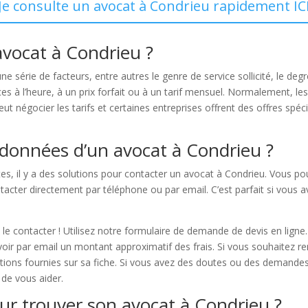
Je consulte un avocat à Condrieu rapidement IC
avocat à Condrieu ?
e série de facteurs, entre autres le genre de service sollicité, le degré 
es à l’heure, à un prix forfait ou à un tarif mensuel. Normalement, le
t négocier les tarifs et certaines entreprises offrent des offres spéc
données d’un avocat à Condrieu ?
es, il y a des solutions pour contacter un avocat à Condrieu. Vous pou
ontacter directement par téléphone ou par email. C’est parfait si vou
le contacter ! Utilisez notre formulaire de demande de devis en lign
oir par email un montant approximatif des frais. Si vous souhaitez re
ations fournies sur sa fiche. Si vous avez des doutes ou des demandes
 de vous aider.
our trouver son avocat à Condrieu ?