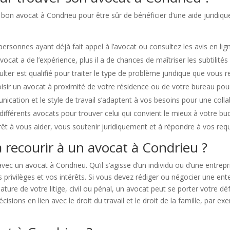
e bon avocat à Condrieu pour être sûr de bénéficier d’une aide juridique
personnes ayant déjà fait appel à l’avocat ou consultez les avis en lig
ocat a de l’expérience, plus il a de chances de maîtriser les subtilités
lter est qualifié pour traiter le type de problème juridique que vous r
choisir un avocat à proximité de votre résidence ou de votre bureau pou
ation et le style de travail s’adaptent à vos besoins pour une colla
s différents avocats pour trouver celui qui convient le mieux à votre bu
prêt à vous aider, vous soutenir juridiquement et à répondre à vos r
 recourir à un avocat à Condrieu ?
vec un avocat à Condrieu. Qu’il s’agisse d’un individu ou d’une entrep
 privilèges et vos intérêts. Si vous devez rédiger ou négocier une ent
nature de votre litige, civil ou pénal, un avocat peut se porter votre d
isions en lien avec le droit du travail et le droit de la famille, par 