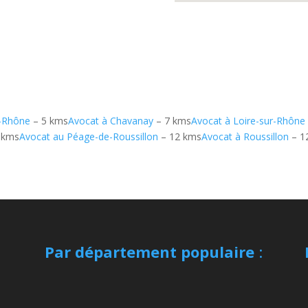
u-Rhône
– 5 kms
Avocat à Chavanay
– 7 kms
Avocat à Loire-sur-Rhône
 kms
Avocat au Péage-de-Roussillon
– 12 kms
Avocat à Roussillon
– 1
Par département populaire
: