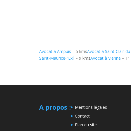
Avocat à Ampuis
– 5 kms
Avocat à Saint-Clair-d
Saint-Maurice-l’Exil
– 9 kms
Avocat à Vienne
– 11
A propos
:
Mentions légales
Contact
Plan du site