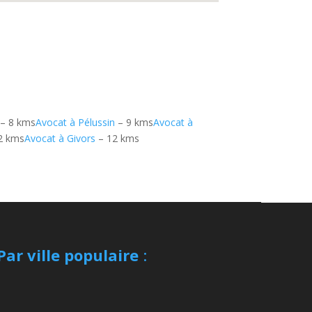
– 8 kms
Avocat à Pélussin
– 9 kms
Avocat à
2 kms
Avocat à Givors
– 12 kms
Par ville populaire
: