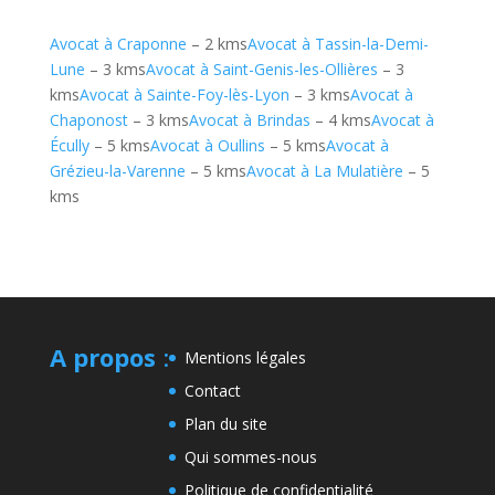
Avocat à Craponne
– 2 kms
Avocat à Tassin-la-Demi-
Lune
– 3 kms
Avocat à Saint-Genis-les-Ollières
– 3
kms
Avocat à Sainte-Foy-lès-Lyon
– 3 kms
Avocat à
Chaponost
– 3 kms
Avocat à Brindas
– 4 kms
Avocat à
Écully
– 5 kms
Avocat à Oullins
– 5 kms
Avocat à
Grézieu-la-Varenne
– 5 kms
Avocat à La Mulatière
– 5
kms
A propos
:
Mentions légales
Contact
Plan du site
Qui sommes-nous
Politique de confidentialité