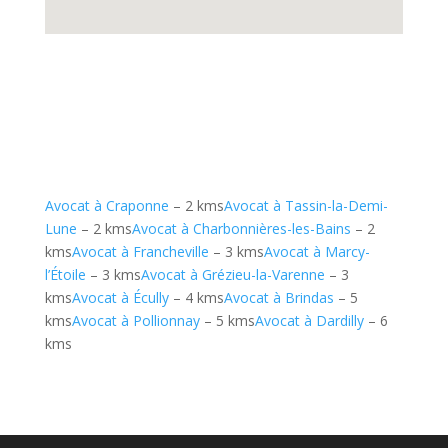
Avocat à Craponne
– 2 kms
Avocat à Tassin-la-Demi-
Lune
– 2 kms
Avocat à Charbonnières-les-Bains
– 2
kms
Avocat à Francheville
– 3 kms
Avocat à Marcy-
l’Étoile
– 3 kms
Avocat à Grézieu-la-Varenne
– 3
kms
Avocat à Écully
– 4 kms
Avocat à Brindas
– 5
kms
Avocat à Pollionnay
– 5 kms
Avocat à Dardilly
– 6
kms