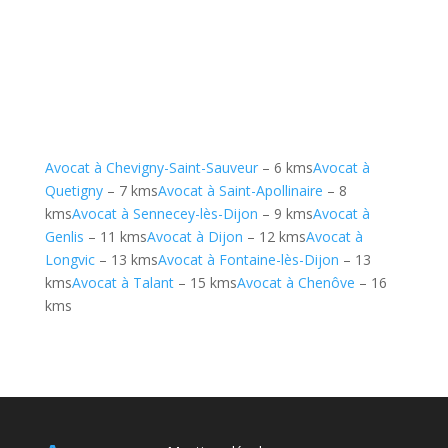
Avocat à Chevigny-Saint-Sauveur
– 6 kms
Avocat à
Quetigny
– 7 kms
Avocat à Saint-Apollinaire
– 8
kms
Avocat à Sennecey-lès-Dijon
– 9 kms
Avocat à
Genlis
– 11 kms
Avocat à Dijon
– 12 kms
Avocat à
Longvic
– 13 kms
Avocat à Fontaine-lès-Dijon
– 13
kms
Avocat à Talant
– 15 kms
Avocat à Chenôve
– 16
kms