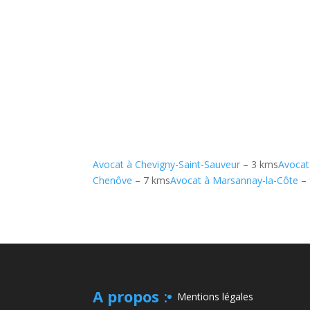
Avocat à Chevigny-Saint-Sauveur
– 3 kms
Avocat
Chenôve
– 7 kms
Avocat à Marsannay-la-Côte
– 
A propos
:
Mentions légales