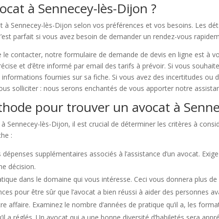
cat à Sennecey-lès-Dijon ?
t à Sennecey-lès-Dijon selon vos préférences et vos besoins. Les dét
 C’est parfait si vous avez besoin de demander un rendez-vous rapide
e le contacter, notre formulaire de demande de devis en ligne est à v
écise et d’être informé par email des tarifs à prévoir. Si vous souhait
s informations fournies sur sa fiche. Si vous avez des incertitudes ou 
nous solliciter : nous serons enchantés de vous apporter notre assista
éthode pour trouver un avocat à Senne
Sennecey-lès-Dijon, il est crucial de déterminer les critères à considé
he :
es dépenses supplémentaires associés à l’assistance d’un avocat. Exigez 
ne décision.
atique dans le domaine qui vous intéresse. Ceci vous donnera plus de c
ences pour être sûr que l’avocat a bien réussi à aider des personnes av
re affaire. Examinez le nombre d’années de pratique qu’il a, les forma
l a réglés. Un avocat qui a une bonne diversité d’habiletés sera appré