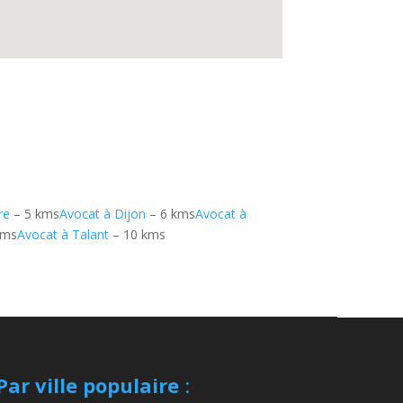
re
– 5 kms
Avocat à Dijon
– 6 kms
Avocat à
kms
Avocat à Talant
– 10 kms
Par ville populaire
: