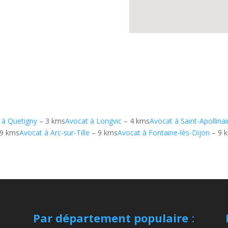
 à Quetigny
– 3 kms
Avocat à Longvic
– 4 kms
Avocat à Saint-Apollinai
9 kms
Avocat à Arc-sur-Tille
– 9 kms
Avocat à Fontaine-lès-Dijon
– 9 
Par département populaire
: