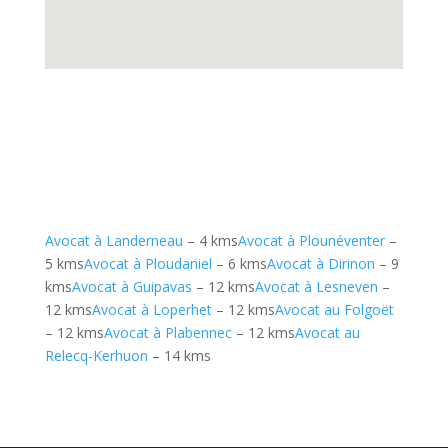
Avocat à Landerneau
– 4 kms
Avocat à Plounéventer
–
5 kms
Avocat à Ploudaniel
– 6 kms
Avocat à Dirinon
– 9
kms
Avocat à Guipavas
– 12 kms
Avocat à Lesneven
–
12 kms
Avocat à Loperhet
– 12 kms
Avocat au Folgoët
– 12 kms
Avocat à Plabennec
– 12 kms
Avocat au
Relecq-Kerhuon
– 14 kms