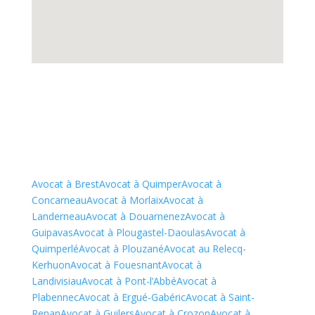
Avocat à Brest
Avocat à Quimper
Avocat à
Concarneau
Avocat à Morlaix
Avocat à
Landerneau
Avocat à Douarnenez
Avocat à
Guipavas
Avocat à Plougastel-Daoulas
Avocat à
Quimperlé
Avocat à Plouzané
Avocat au Relecq-
Kerhuon
Avocat à Fouesnant
Avocat à
Landivisiau
Avocat à Pont-l’Abbé
Avocat à
Plabennec
Avocat à Ergué-Gabéric
Avocat à Saint-
Renan
Avocat à Guilers
Avocat à Crozon
Avocat à