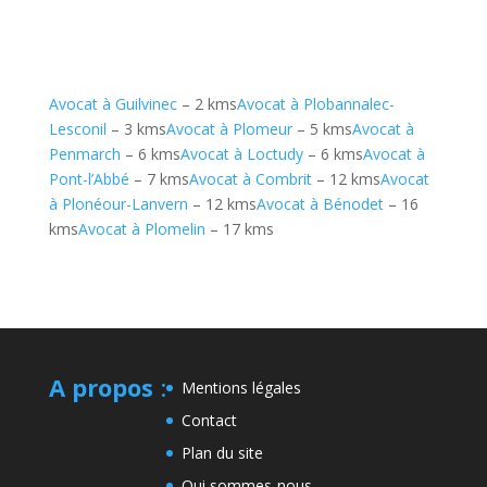
Avocat à Guilvinec
– 2 kms
Avocat à Plobannalec-
Lesconil
– 3 kms
Avocat à Plomeur
– 5 kms
Avocat à
Penmarch
– 6 kms
Avocat à Loctudy
– 6 kms
Avocat à
Pont-l’Abbé
– 7 kms
Avocat à Combrit
– 12 kms
Avocat
à Plonéour-Lanvern
– 12 kms
Avocat à Bénodet
– 16
kms
Avocat à Plomelin
– 17 kms
A propos
:
Mentions légales
Contact
Plan du site
Qui sommes-nous