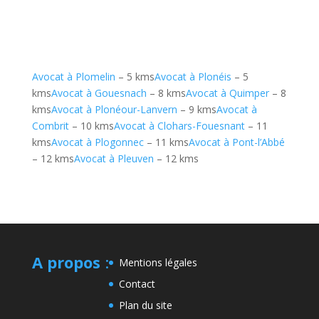
Avocat à Plomelin
– 5 kms
Avocat à Plonéis
– 5
kms
Avocat à Gouesnach
– 8 kms
Avocat à Quimper
– 8
kms
Avocat à Plonéour-Lanvern
– 9 kms
Avocat à
Combrit
– 10 kms
Avocat à Clohars-Fouesnant
– 11
kms
Avocat à Plogonnec
– 11 kms
Avocat à Pont-l’Abbé
– 12 kms
Avocat à Pleuven
– 12 kms
A propos
:
Mentions légales
Contact
Plan du site