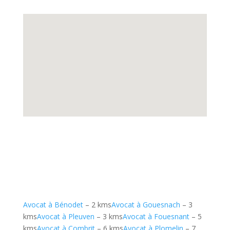
Avocat à Bénodet
– 2 kms
Avocat à Gouesnach
– 3
kms
Avocat à Pleuven
– 3 kms
Avocat à Fouesnant
– 5
kms
Avocat à Combrit
– 6 kms
Avocat à Plomelin
– 7