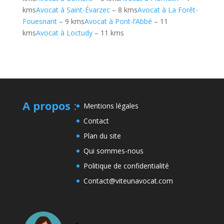
kms
Avocat à Saint-Évarzec
– 8 kms
Avocat à La Forêt-
Fouesnant
– 9 kms
Avocat à Pont-l’Abbé
– 11
kms
Avocat à Loctudy
– 11 kms
A propos
:
Mentions légales
Contact
Plan du site
Qui sommes-nous
Politique de confidentialité
Contact@viteunavocat.com