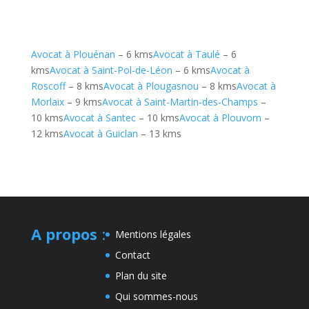
Avocat à Plouénan
– 6 kms
Avocat à Taulé
– 6
kms
Avocat à Saint-Pol-de-Léon
– 6 kms
Avocat à
Roscoff
– 8 kms
Avocat à Plougasnou
– 8 kms
Avocat à
Morlaix
– 9 kms
Avocat à Saint-Martin-des-Champs
–
10 kms
Avocat à Santec
– 10 kms
Avocat à Plouvorn
–
12 kms
Avocat à Guiclan
– 13 kms
A propos
:
Mentions légales
Contact
Plan du site
Qui sommes-nous