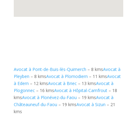
Avocat à Pont-de-Buis-lès-Quimerch
– 8 kms
Avocat à
Pleyben
– 8 kms
Avocat à Plomodiern
– 11 kms
Avocat
à Edern
– 12 kms
Avocat à Briec
– 13 kms
Avocat à
Plogonnec
– 16 kms
Avocat à Hôpital-Camfrout
– 18
kms
Avocat à Plonévez-du-Faou
– 19 kms
Avocat à
Châteauneuf-du-Faou
– 19 kms
Avocat à Sizun
– 21
kms