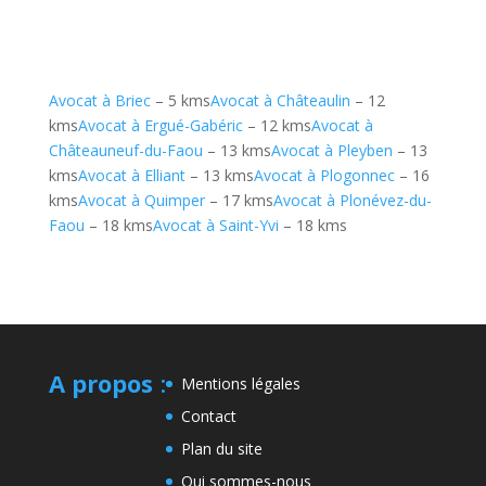
Avocat à Briec
– 5 kms
Avocat à Châteaulin
– 12
kms
Avocat à Ergué-Gabéric
– 12 kms
Avocat à
Châteauneuf-du-Faou
– 13 kms
Avocat à Pleyben
– 13
kms
Avocat à Elliant
– 13 kms
Avocat à Plogonnec
– 16
kms
Avocat à Quimper
– 17 kms
Avocat à Plonévez-du-
Faou
– 18 kms
Avocat à Saint-Yvi
– 18 kms
A propos
:
Mentions légales
Contact
Plan du site
Qui sommes-nous