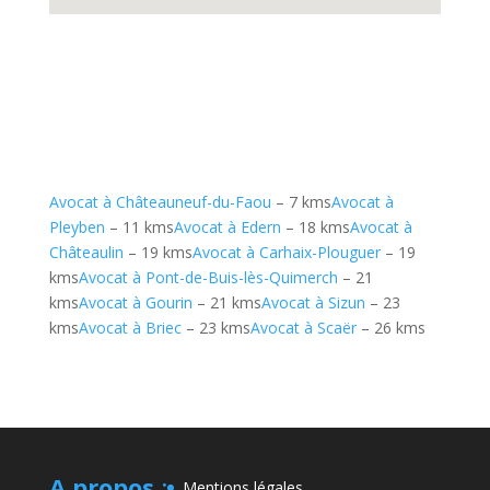
Avocat à Châteauneuf-du-Faou
– 7 kms
Avocat à
Pleyben
– 11 kms
Avocat à Edern
– 18 kms
Avocat à
Châteaulin
– 19 kms
Avocat à Carhaix-Plouguer
– 19
kms
Avocat à Pont-de-Buis-lès-Quimerch
– 21
kms
Avocat à Gourin
– 21 kms
Avocat à Sizun
– 23
kms
Avocat à Briec
– 23 kms
Avocat à Scaër
– 26 kms
A propos
:
Mentions légales