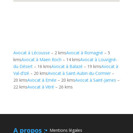
Avocat à Lécousse
– 2 kms
Avocat à Romagné
– 5
kms
Avocat à Maen Roch
– 14 kms
Avocat à Louvigné-
du-Désert
– 16 kms
Avocat à Balazé
– 19 kms
Avocat à
Val-d’Izé
– 20 kms
Avocat à Saint-Aubin-du-Cormier
–
20 kms
Avocat à Ernée
– 20 kms
Avocat à Saint-James
–
22 kms
Avocat à Vitré
– 26 kms
A propos
:
Mentions légales