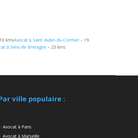
16 kms
Avocat à Saint-Aubin-du-Cormier
– 19
cat à Sens-de-Bretagne
– 25 kms
Par ville populaire
:
Avocat à Paris
Avocat à Marseille