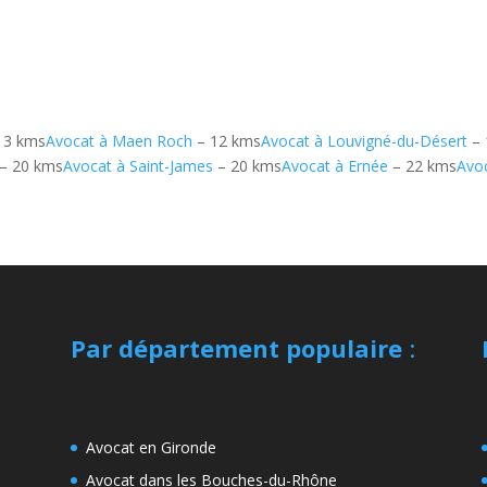
 3 kms
Avocat à Maen Roch
– 12 kms
Avocat à Louvigné-du-Désert
– 
– 20 kms
Avocat à Saint-James
– 20 kms
Avocat à Ernée
– 22 kms
Avo
Par département populaire
:
Avocat en Gironde
Avocat dans les Bouches-du-Rhône