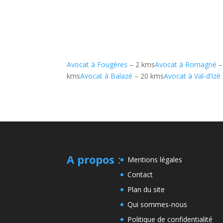
Avocat à Fougères
– 2 kms
Avocat à Romagné
–
kms
Avocat à Balazé
– 20 kms
Avocat à Val-d’Izé
A propos
:
Mentions légales
Contact
Plan du site
Qui sommes-nous
Politique de confidentialité