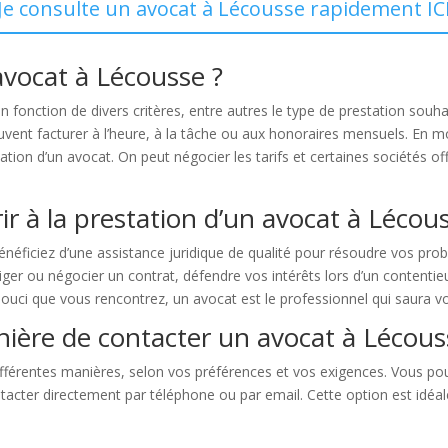
Je consulte un avocat à Lécousse rapidement IC
avocat à Lécousse ?
onction de divers critères, entre autres le type de prestation souhaité
uvent facturer à l’heure, à la tâche ou aux honoraires mensuels. En m
tion d’un avocat. On peut négocier les tarifs et certaines sociétés o
rir à la prestation d’un avocat à Lécou
énéficiez d’une assistance juridique de qualité pour résoudre vos pro
ger ou négocier un contrat, défendre vos intérêts lors d’un contentieu
e souci que vous rencontrez, un avocat est le professionnel qui saura vo
nière de contacter un avocat à Lécous
férentes manières, selon vos préférences et vos exigences. Vous pouv
ntacter directement par téléphone ou par email. Cette option est idé