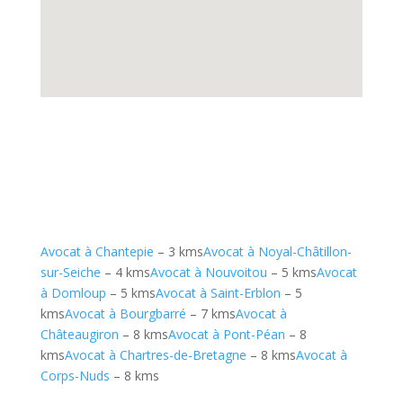
Avocat à Chantepie
– 3 kms
Avocat à Noyal-Châtillon-
sur-Seiche
– 4 kms
Avocat à Nouvoitou
– 5 kms
Avocat
à Domloup
– 5 kms
Avocat à Saint-Erblon
– 5
kms
Avocat à Bourgbarré
– 7 kms
Avocat à
Châteaugiron
– 8 kms
Avocat à Pont-Péan
– 8
kms
Avocat à Chartres-de-Bretagne
– 8 kms
Avocat à
Corps-Nuds
– 8 kms