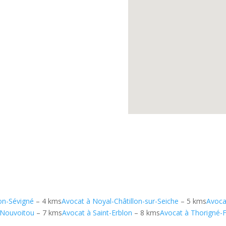
on-Sévigné
– 4 kms
Avocat à Noyal-Châtillon-sur-Seiche
– 5 kms
Avoca
 Nouvoitou
– 7 kms
Avocat à Saint-Erblon
– 8 kms
Avocat à Thorigné-F