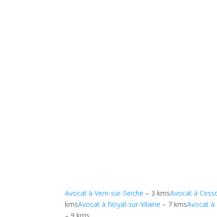
Avocat à Vern-sur-Seiche
– 3 kms
Avocat à Cess
kms
Avocat à Noyal-sur-Vilaine
– 7 kms
Avocat à
– 9 kms