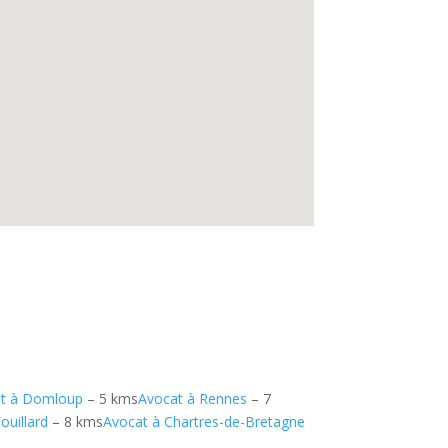
t à Domloup
– 5 kms
Avocat à Rennes
– 7
ouillard
– 8 kms
Avocat à Chartres-de-Bretagne