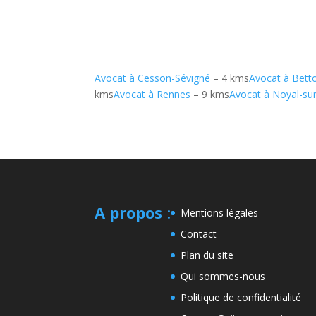
Avocat à Cesson-Sévigné
– 4 kms
Avocat à Bett
kms
Avocat à Rennes
– 9 kms
Avocat à Noyal-sur
A propos
:
Mentions légales
Contact
Plan du site
Qui sommes-nous
Politique de confidentialité