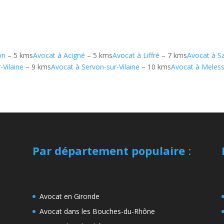
on
– 5 kms
Avocat à Acigné
– 5 kms
Avocat à Liffré
– 7 kms
Avocat à S
-Vilaine
– 9 kms
Avocat à Servon-sur-Vilaine
– 10 kms
Avocat à Meles
Par département populaire
:
Avocat en Gironde
Avocat dans les Bouches-du-Rhône