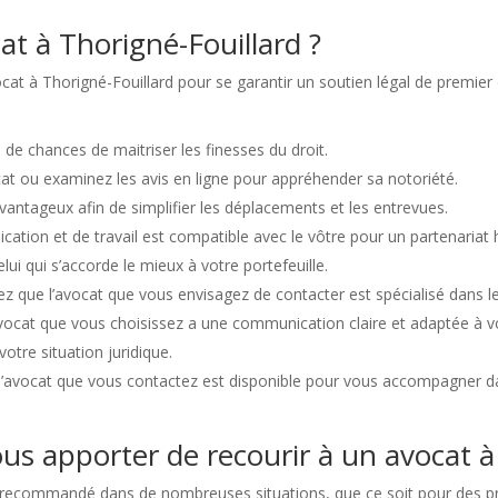
t à Thorigné-Fouillard ?
ocat à Thorigné-Fouillard pour se garantir un soutien légal de premier
de chances de maitriser les finesses du droit.
at ou examinez les avis en ligne pour appréhender sa notoriété.
avantageux afin de simplifier les déplacements et les entrevues.
ation et de travail est compatible avec le vôtre pour un partenariat 
ui qui s’accorde le mieux à votre portefeuille.
ez que l’avocat que vous envisagez de contacter est spécialisé dans l
’avocat que vous choisissez a une communication claire et adaptée à 
otre situation juridique.
ue l’avocat que vous contactez est disponible pour vous accompagner 
us apporter de recourir à un avocat à
t recommandé dans de nombreuses situations, que ce soit pour des pro