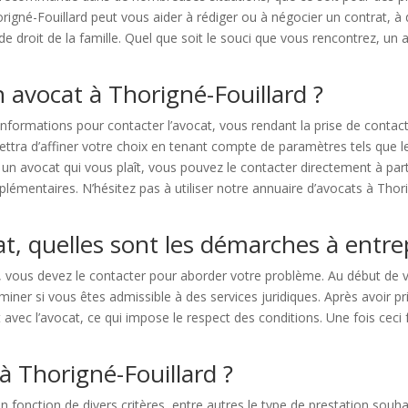
igné-Fouillard peut vous aider à rédiger ou à négocier un contrat, à d
 de droit de la famille. Quel que soit le souci que vous rencontrez, un
 avocat à Thorigné-Fouillard ?
informations pour contacter l’avocat, vous rendant la prise de contac
ttra d’affiner votre choix en tenant compte de paramètres tels que le 
 un avocat qui vous plaît, vous pouvez le contacter directement à pa
mentaires. N’hésitez pas à utiliser notre annuaire d’avocats à Thorig
at, quelles sont les démarches à entr
, vous devez le contacter pour aborder votre problème. Au début de 
miner si vous êtes admissible à des services juridiques. Après avoir pri
avec l’avocat, ce qui impose le respect des conditions. Une fois ceci f
 Thorigné-Fouillard ?
onction de divers critères, entre autres le type de prestation souhaité