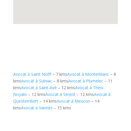
Avocat à Saint-Nolff
– 7 kms
Avocat à Monterblanc
– 8
kms
Avocat à Sulniac
– 8 kms
Avocat à Plumelec
– 11
kms
Avocat à Saint-Avé
– 12 kms
Avocat à Theix-
Noyalo
– 12 kms
Avocat à Sérent
– 12 kms
Avocat à
Questembert
– 14 kms
Avocat à Meucon
– 14
kms
Avocat à Vannes
– 15 kms