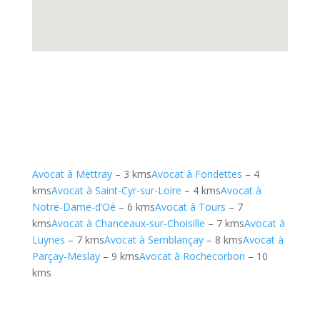
Avocat à Mettray
– 3 kms
Avocat à Fondettes
– 4
kms
Avocat à Saint-Cyr-sur-Loire
– 4 kms
Avocat à
Notre-Dame-d’Oé
– 6 kms
Avocat à Tours
– 7
kms
Avocat à Chanceaux-sur-Choisille
– 7 kms
Avocat à
Luynes
– 7 kms
Avocat à Semblançay
– 8 kms
Avocat à
Parçay-Meslay
– 9 kms
Avocat à Rochecorbon
– 10
kms