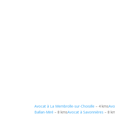
Avocat à La Membrolle-sur-Choisille
– 4 kms
Avo
Ballan-Miré
– 8 kms
Avocat à Savonnières
– 8 k