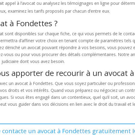
t appel à l’avocat ou analysez les témoignages en ligne pour détermin
eux, examinez les tarifs proposés par chacun d’entre eux.
t à Fondettes ?
at sont disponibles sur chaque fiche, ce qui vous permets de le cont
ermettra d’affiner votre choix en tenant compte de paramètres tels que
vez déniché un avocat pouvant répondre à vos besoins, vous pouvez ent
ez-vous ou pour vous procurer des détails complémentaires. Notre an
e judiciaire dont vous avez besoin.
us apporter de recourir à un avocat à
 avec un avocat à Fondettes. Que vous soyez particulier ou professi
vos droits et vos intérêts. Quand vous préparez ou négociez un contr
es. Si vous êtes engagé dans un contentieux, quel qu’il soit, un avo
 vous guider dans vos décisions en lien avec le droit du travail et le
e contacte un avocat à Fondettes gratuitement I