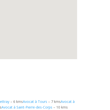
ettray
– 6 kms
Avocat à Tours
– 7 kms
Avocat à
s
Avocat à Saint-Pierre-des-Corps
– 10 kms