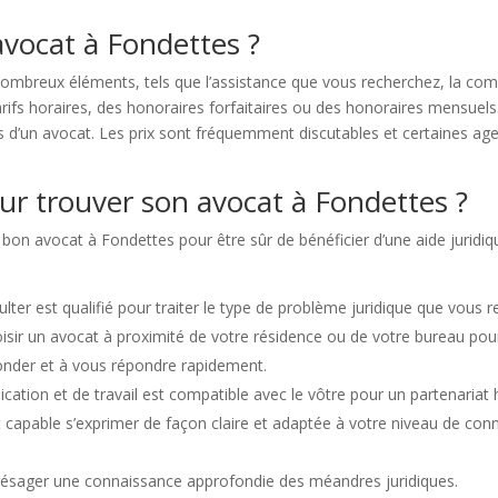
avocat à Fondettes ?
breux éléments, tels que l’assistance que vous recherchez, la comple
ifs horaires, des honoraires forfaitaires ou des honoraires mensuels. 
es d’un avocat. Les prix sont fréquemment discutables et certaines a
ur trouver son avocat à Fondettes ?
e bon avocat à Fondettes pour être sûr de bénéficier d’une aide juridiq
lter est qualifié pour traiter le type de problème juridique que vous r
choisir un avocat à proximité de votre résidence ou de votre bureau pou
econder et à vous répondre rapidement.
ation et de travail est compatible avec le vôtre pour un partenariat 
t capable s’exprimer de façon claire et adaptée à votre niveau de c
présager une connaissance approfondie des méandres juridiques.