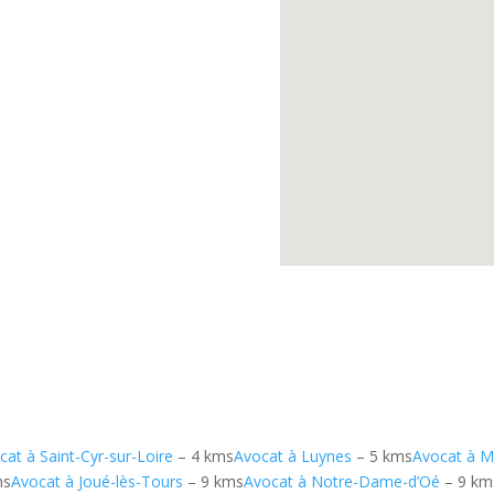
cat à Saint-Cyr-sur-Loire
– 4 kms
Avocat à Luynes
– 5 kms
Avocat à M
ms
Avocat à Joué-lès-Tours
– 9 kms
Avocat à Notre-Dame-d’Oé
– 9 km