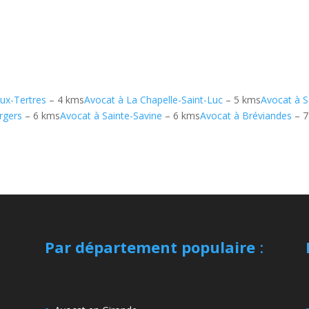
aux-Tertres
– 4 kms
Avocat à La Chapelle-Saint-Luc
– 5 kms
Avocat à Sa
rgers
– 6 kms
Avocat à Sainte-Savine
– 6 kms
Avocat à Bréviandes
– 7
Par département populaire
: