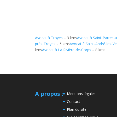
Avocat à Troyes
– 3 kms
Avocat à Saint-Parres-
près-Troyes
– 5 kms
Avocat à Saint-André-les-Ve
kms
Avocat à La Rivière-de-Corps
– 8 kms
A propos
:
Mentions légales
Contact
Plan du site