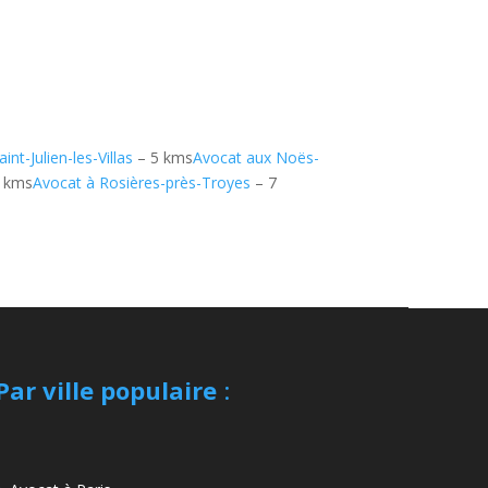
int-Julien-les-Villas
– 5 kms
Avocat aux Noës-
 kms
Avocat à Rosières-près-Troyes
– 7
Par ville populaire
: